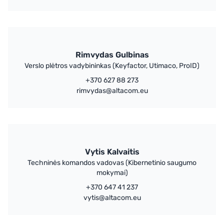
Rimvydas Gulbinas
Verslo plėtros vadybininkas (Keyfactor, Utimaco, ProID)
+370 627 88 273
rimvydas@altacom.eu
Vytis Kalvaitis
Techninės komandos vadovas (Kibernetinio saugumo
mokymai)
+370 647 41 237
vytis@altacom.eu