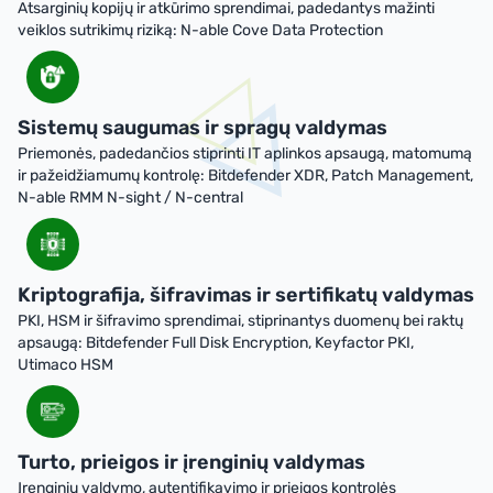
Atsarginių kopijų ir atkūrimo sprendimai, padedantys mažinti
veiklos sutrikimų riziką: N-able Cove Data Protection
Sistemų saugumas ir spragų valdymas
Priemonės, padedančios stiprinti IT aplinkos apsaugą, matomumą
ir pažeidžiamumų kontrolę: Bitdefender XDR, Patch Management,
N-able RMM N-sight / N-central
Kriptografija, šifravimas ir sertifikatų valdymas
PKI, HSM ir šifravimo sprendimai, stiprinantys duomenų bei raktų
apsaugą: Bitdefender Full Disk Encryption, Keyfactor PKI,
Utimaco HSM
Turto, prieigos ir įrenginių valdymas
Įrenginių valdymo, autentifikavimo ir prieigos kontrolės