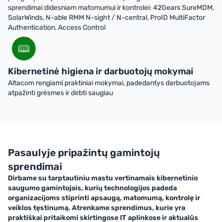
sprendimai didesniam matomumui ir kontrolei: 42Gears SureMDM,
SolarWinds, N-able RMM N-sight / N-central, ProID MultiFactor
Authentication, Access Control
Kibernetinė higiena ir darbuotojų mokymai
Altacom rengiami praktiniai mokymai, padedantys darbuotojams
atpažinti grėsmes ir dirbti saugiau
Pasaulyje pripažintų gamintojų
sprendimai
Dirbame su tarptautiniu mastu vertinamais kibernetinio
saugumo gamintojais, kurių technologijos padeda
organizacijoms stiprinti apsaugą, matomumą, kontrolę ir
veiklos tęstinumą. Atrenkame sprendimus, kurie yra
praktiškai pritaikomi skirtingose IT aplinkose ir aktualūs