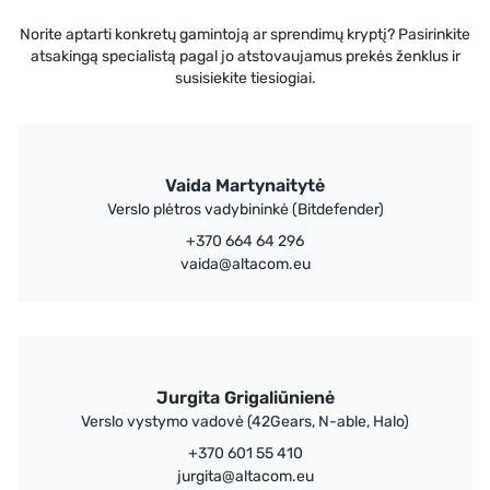
Norite aptarti konkretų gamintoją ar sprendimų kryptį? Pasirinkite
atsakingą specialistą pagal jo atstovaujamus prekės ženklus ir
susisiekite tiesiogiai.
Vaida Martynaitytė
Verslo plėtros vadybininkė (Bitdefender)
+370 664 64 296
vaida@altacom.eu
Jurgita Grigaliūnienė
Verslo vystymo vadovė (42Gears, N-able, Halo)
+370 601 55 410
jurgita@altacom.eu