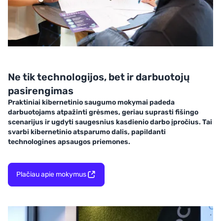
Ne tik technologijos, bet ir darbuotojų
pasirengimas
Praktiniai kibernetinio saugumo mokymai padeda
darbuotojams atpažinti grėsmes, geriau suprasti fišingo
scenarijus ir ugdyti saugesnius kasdienio darbo įpročius. Tai
svarbi kibernetinio atsparumo dalis, papildanti
technologines apsaugos priemones.
Plačiau apie mokymus