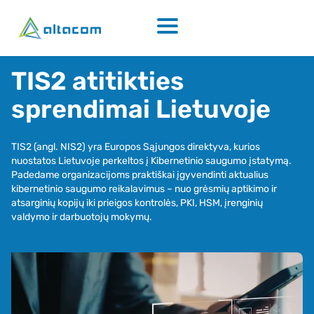
TIS2 atitikties
sprendimai Lietuvoje
TIS2 (angl. NIS2) yra Europos Sąjungos direktyva, kurios
nuostatos Lietuvoje perkeltos į Kibernetinio saugumo įstatymą.
Padedame organizacijoms praktiškai įgyvendinti aktualius
kibernetinio saugumo reikalavimus – nuo grėsmių aptikimo ir
atsarginių kopijų iki prieigos kontrolės, PKI, HSM, įrenginių
valdymo ir darbuotojų mokymų.