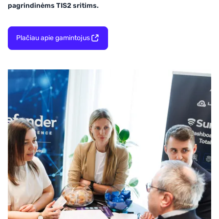
pagrindinėms TIS2 sritims.
Plačiau apie gamintojus